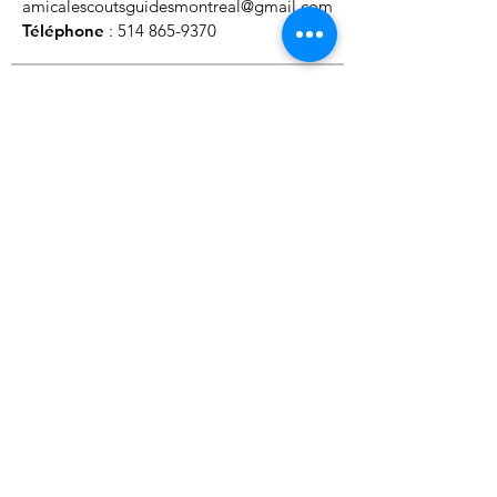
amicalescoutsguidesmontreal@gmail.com
Téléphone
:
514 865-9370
- Adhésion
- Cotisation
- Autres
Plan du site
Condition gé
nérale
Politique de confident
ialité
Devenir membre
Faire un DON, etc.
© 2023 Amicale des scouts et guides de Montréal Tous
droits réservés / All rights reserved