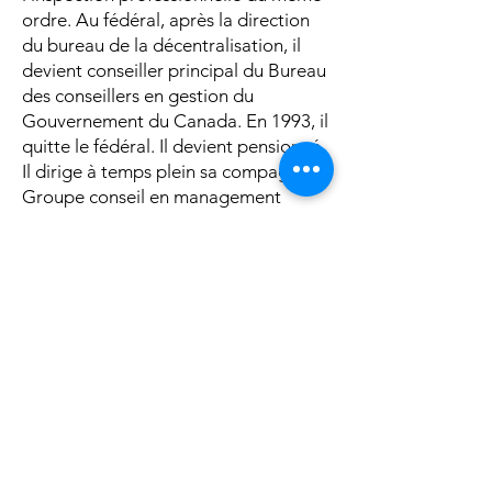
ordre. Au fédéral, après la direction
du bureau de la décentralisation, il
devient conseiller principal du Bureau
des conseillers en gestion du
Gouvernement du Canada. En 1993, il
quitte le fédéral. Il devient pensionné.
Il dirige à temps plein sa compagnie
Groupe conseil en management
Sherpa. Papa trois fois et grand-papa
six fois.
Mais, « scout un jour, scout toujours »,
en 2001, il participe au camp de
l’Amicale des anciens scouts et guides
de Montréal. Plus tard, il est élu au
conseil d’administration. Puis, il en
devient le trésorier, le vice-président
et finalement le président. Poste qu’il
occupe actuellement.